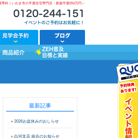
屋専科｜いわき市の平屋住宅専門店・新築平屋550万円～
最新記事
»
2026お盆休みのおしらせ
»
白河支店 統合のお知らせ