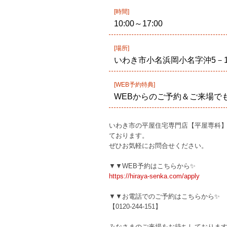
[時間]
10:00～17:00
[場所]
いわき市小名浜岡小名字沖5－
[WEB予約特典]
WEBからのご予約＆ご来場で
いわき市の平屋住宅専門店【平屋専科
ております。
ぜひお気軽にお問合せください。
▼▼WEB予約はこちらから✨
https://hiraya-senka.com/apply
▼▼お電話でのご予約はこちらから✨
【0120-244-151】
みなさまのご来場をお待ちしております