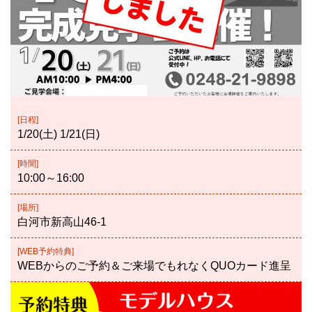
[日程]
1/20(土) 1/21(日)
[時間]
10:00～16:00
[場所]
白河市新高山46-1
[WEB予約特典]
WEBからのご予約＆ご来場でもれなくQUOカード進呈