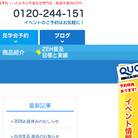
屋専科｜いわき市の平屋住宅専門店・新築平屋550万円～
最新記事
»
2026お盆休みのおしらせ
»
白河支店 統合のお知らせ